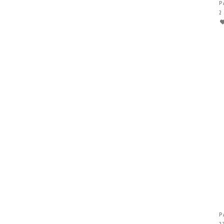
P
2
P