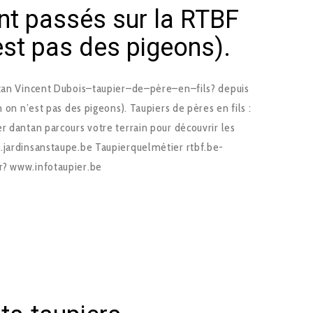
nt passés sur la RTBF
est pas des pigeons).
antan Vincent Dubois–taupier–de–père–en–fils? depuis
n on n’est pas des pigeons). Taupiers de pères en fils :
r dantan parcours votre terrain pour découvrir les
ardin­sans­taupe.be Taupier­quel­métier rtbf.be­
our? www.info­taupier.be