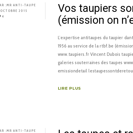
Vos taupiers so
AR :
MR ANTI-TAUPE
 OCTOBRE 2015
(émission on n’
4
L’expertise anti­taupes du taupier d
1956 au service de la rtbf.be (émissio
www.taupiers.fr Vincent Dubois taupie
galeries souterraines des taupes www.j
emission­detail ­les­taupes­sont­de­ret
LIRE PLUS
AR :
MR ANTI-TAUPE