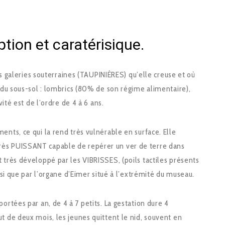
ption et caratérisique.
les galeries souterraines (TAUPINIÈRES) qu’elle creuse et où
 du sous-sol : lombrics (80% de son régime alimentaire),
vité est de l’ordre de 4 à 6 ans.
ents, ce qui la rend très vulnérable en surface. Elle
ès PUISSANT capable de repérer un ver de terre dans
 très développé par les VIBRISSES, (poils tactiles présents
nsi que par l’organe d’Eimer situé à l’extrémité du museau.
ortées par an, de 4 à 7 petits. La gestation dure 4
t de deux mois, les jeunes quittent le nid, souvent en