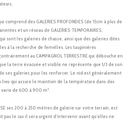
ateurs.
 qui comprend des GALERIES PROFONDES (de 15cm à plus de
rmanentes et un réseau de GALERIES TEMPORAIRES,
ui sont les galeries de chasse, ainsi que des galeries dites
mâles à la recherche de femelles. Les taupinières
re (contrairement au CAMPAGNOL TERRESTRE qui débouche en
ir que la terre évacuée et visible ne représente que 1/3 de son
s de ses galeries pour les renforcer. Le nid est généralement
 lieu qui assure le maintien de la température dans des
 varie de 600 à 900 m².
USE ses 200 à 250 mètres de galerie sur votre terrain, est
t pas le cas il sera urgent d’intervenir avant qu’elles ne