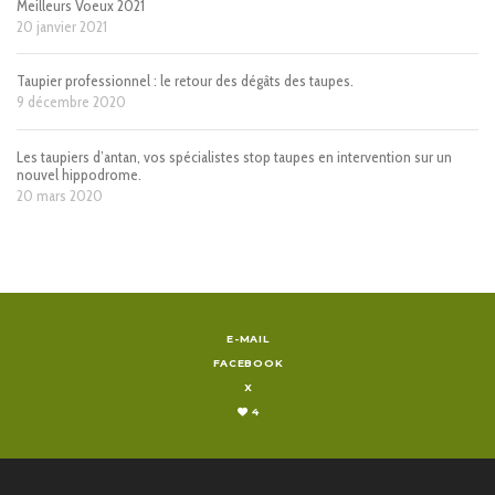
Meilleurs Voeux 2021
20 janvier 2021
Taupier professionnel : le retour des dégâts des taupes.
9 décembre 2020
Les taupiers d’antan, vos spécialistes stop taupes en intervention sur un
nouvel hippodrome.
20 mars 2020
E-MAIL
FACEBOOK
X
4