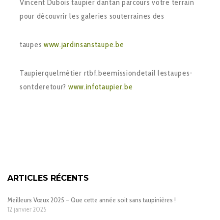
Vincent Dubois taupier dantan parcours votre terrain
pour découvrir les galeries souterraines des
taupes
www.jardin­sans­taupe.be
Taupier­quel­métier rtbf.be­emission­detail ­les­taupes­
sont­de­retour?
www.info­taupier.be
ARTICLES RÉCENTS
Meilleurs Vœux 2025 – Que cette année soit sans taupinières !
12 janvier 2025