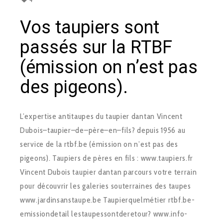
Vos taupiers sont
passés sur la RTBF
(émission on n’est pas
des pigeons).
L’expertise anti­taupes du taupier dantan Vincent
Dubois–taupier–de–père–en–fils? depuis 1956 au
service de la rtbf.be (émission on n’est pas des
pigeons). Taupiers de pères en fils : www.taupiers.fr
Vincent Dubois taupier dantan parcours votre terrain
pour découvrir les galeries souterraines des taupes
www.jardin­sans­taupe.be Taupier­quel­métier rtbf.be­
emission­detail ­les­taupes­sont­de­retour? www.info­