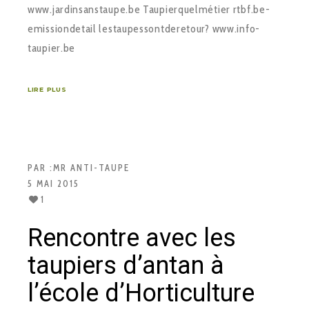
www.jardin­sans­taupe.be Taupier­quel­métier rtbf.be­
emission­detail ­les­taupes­sont­de­retour? www.info­
taupier.be
LIRE PLUS
PAR :
MR ANTI-TAUPE
5 MAI 2015
1
Rencontre avec les
taupiers d’antan à
l’école d’Horticulture