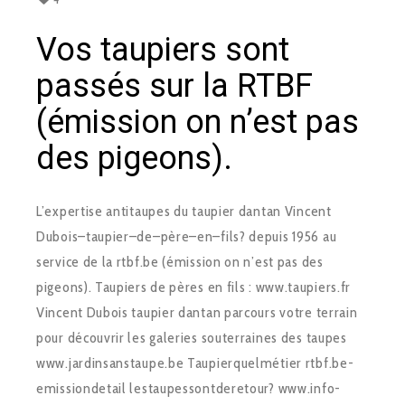
Vos taupiers sont
passés sur la RTBF
(émission on n’est pas
des pigeons).
L’expertise anti­taupes du taupier dantan Vincent
Dubois–taupier–de–père–en–fils? depuis 1956 au
service de la rtbf.be (émission on n’est pas des
pigeons). Taupiers de pères en fils : www.taupiers.fr
Vincent Dubois taupier dantan parcours votre terrain
pour découvrir les galeries souterraines des taupes
www.jardin­sans­taupe.be Taupier­quel­métier rtbf.be­
emission­detail ­les­taupes­sont­de­retour? www.info­