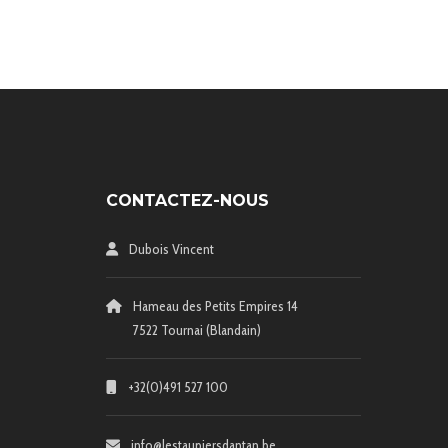
CONTACTEZ-NOUS
Dubois Vincent
Hameau des Petits Empires 14
7522 Tournai (Blandain)
+32(0)491 527 100
info@lestaupiersdantan.be