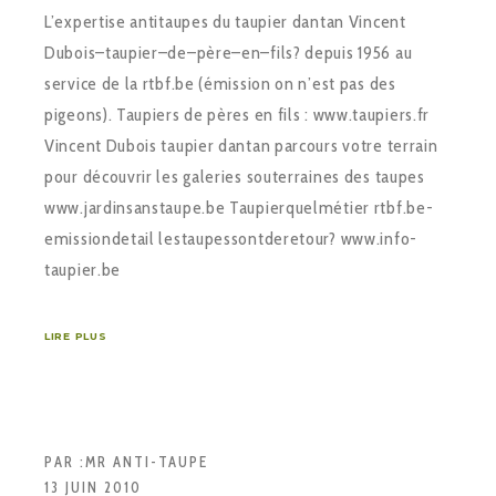
L’expertise anti­taupes du taupier dantan Vincent
Dubois–taupier–de–père–en–fils? depuis 1956 au
service de la rtbf.be (émission on n’est pas des
pigeons). Taupiers de pères en fils : www.taupiers.fr
Vincent Dubois taupier dantan parcours votre terrain
pour découvrir les galeries souterraines des taupes
www.jardin­sans­taupe.be Taupier­quel­métier rtbf.be­
emission­detail ­les­taupes­sont­de­retour? www.info­
taupier.be
LIRE PLUS
PAR :
MR ANTI-TAUPE
13 JUIN 2010