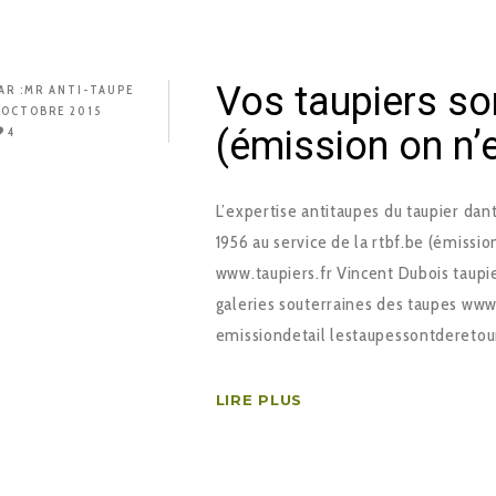
Vos taupiers so
AR :
MR ANTI-TAUPE
 OCTOBRE 2015
(émission on n’
4
L’expertise anti­taupes du taupier d
1956 au service de la rtbf.be (émissio
www.taupiers.fr Vincent Dubois taupie
galeries souterraines des taupes www.j
emission­detail ­les­taupes­sont­de­ret
LIRE PLUS