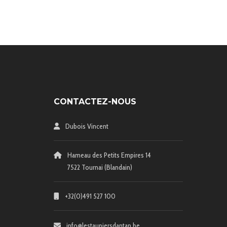
CONTACTEZ-NOUS
Dubois Vincent
Hameau des Petits Empires 14
7522 Tournai (Blandain)
+32(0)491 527 100
info@lestaupiersdantan.be