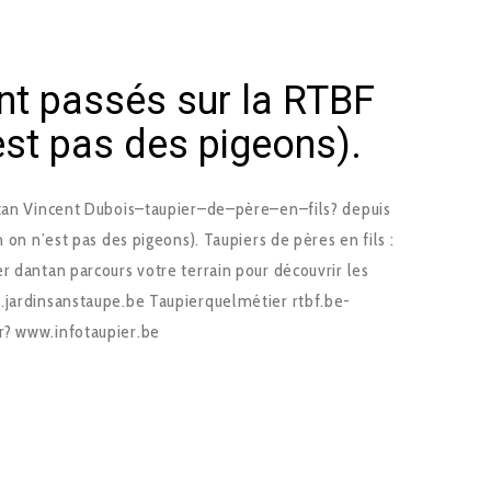
nt passés sur la RTBF
est pas des pigeons).
antan Vincent Dubois–taupier–de–père–en–fils? depuis
n on n’est pas des pigeons). Taupiers de pères en fils :
r dantan parcours votre terrain pour découvrir les
ardin­sans­taupe.be Taupier­quel­métier rtbf.be­
our? www.info­taupier.be