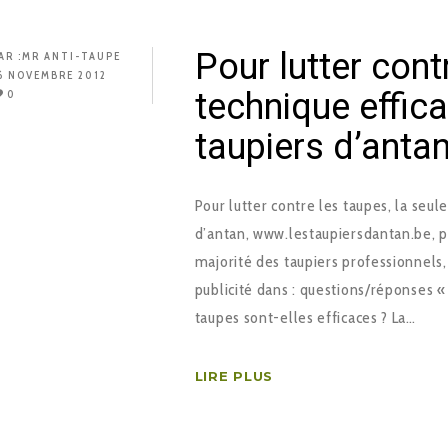
Pour lutter cont
AR :
MR ANTI-TAUPE
6 NOVEMBRE 2012
technique effic
0
taupiers d’anta
Pour lutter contre les taupes, la seul
d’antan, www.lestaupiersdantan.be, po
majorité des taupiers professionnels
publicité dans : questions/réponses «
taupes sont-elles efficaces ? La…
LIRE PLUS