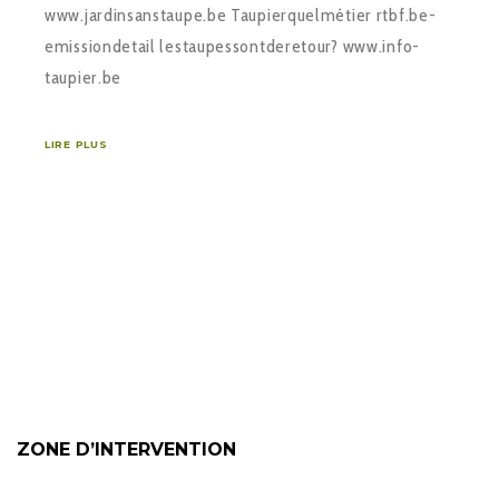
www.jardin­sans­taupe.be Taupier­quel­métier rtbf.be­
emission­detail ­les­taupes­sont­de­retour? www.info­
taupier.be
LIRE PLUS
ZONE D’INTERVENTION