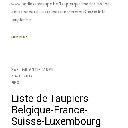
www.jardin­sans­taupe.be Taupier­quel­métier rtbf.be­
emission­detail ­les­taupes­sont­de­retour? www.info­
taupier.be
LIRE PLUS
PAR :
MR ANTI-TAUPE
7 MAI 2012
0
Liste de Taupiers
Belgique-France-
Suisse-Luxembourg