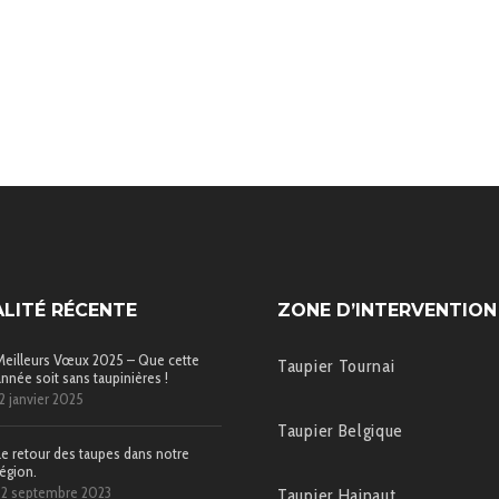
LITÉ RÉCENTE
ZONE D’INTERVENTION
Meilleurs Vœux 2025 – Que cette
Taupier Tournai
année soit sans taupinières !
12 janvier 2025
Taupier Belgique
Le retour des taupes dans notre
région.
22 septembre 2023
Taupier Hainaut