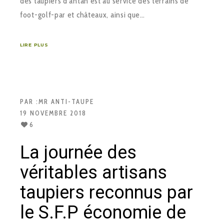
des taupiers d’antan est au service des terrains de
foot-golf-par et châteaux, ainsi que…
LIRE PLUS
PAR :
MR ANTI-TAUPE
19 NOVEMBRE 2018
6
La journée des
véritables artisans
taupiers reconnus par
le S.F.P économie de