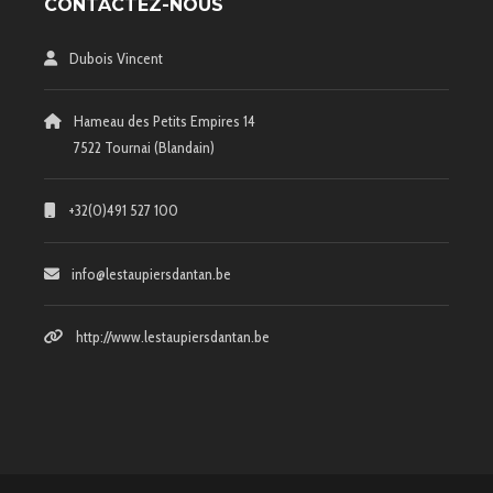
CONTACTEZ-NOUS
Dubois Vincent
Hameau des Petits Empires 14
7522 Tournai (Blandain)
+32(0)491 527 100
info@lestaupiersdantan.be
http://www.lestaupiersdantan.be