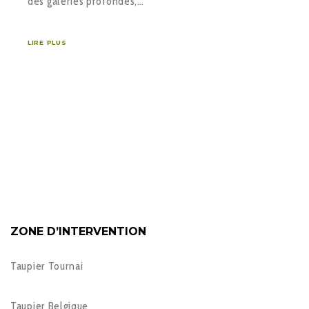
des galeries profondes,…
LIRE PLUS
ZONE D’INTERVENTION
Taupier Tournai
Taupier Belgique