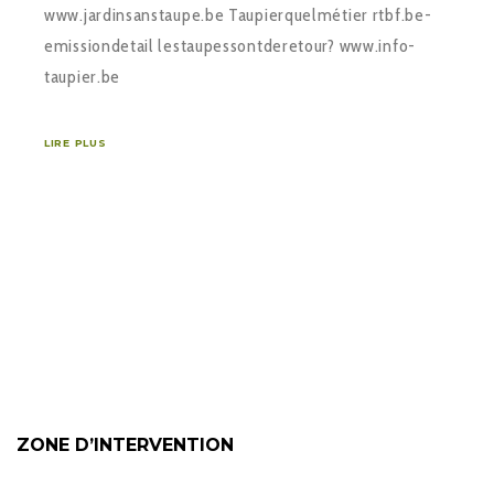
www.jardin­sans­taupe.be Taupier­quel­métier rtbf.be­
emission­detail ­les­taupes­sont­de­retour? www.info­
taupier.be
LIRE PLUS
ZONE D’INTERVENTION