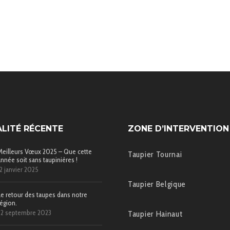
LITÉ RÉCENTE
ZONE D’INTERVENTION
Meilleurs Vœux 2025 – Que cette
Taupier Tournai
année soit sans taupinières !
12 janvier 2025
Taupier Belgique
Le retour des taupes dans notre
région.
22 septembre 2023
Taupier Hainaut