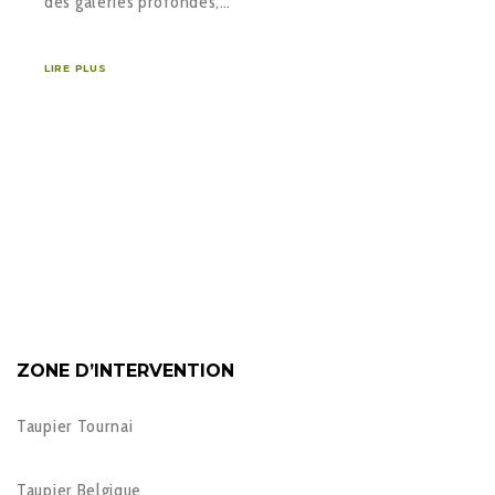
des galeries profondes,…
LIRE PLUS
ZONE D’INTERVENTION
Taupier Tournai
Taupier Belgique