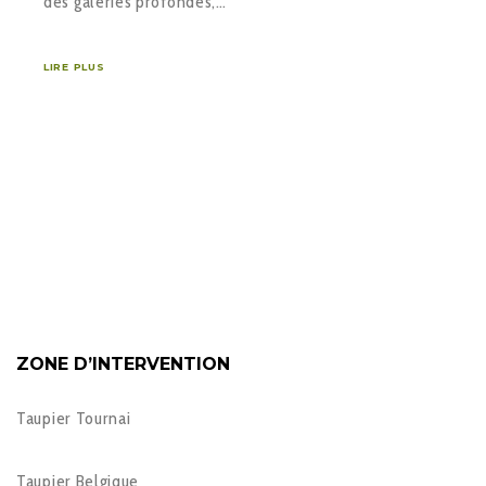
des galeries profondes,…
LIRE PLUS
ZONE D’INTERVENTION
Taupier Tournai
Taupier Belgique