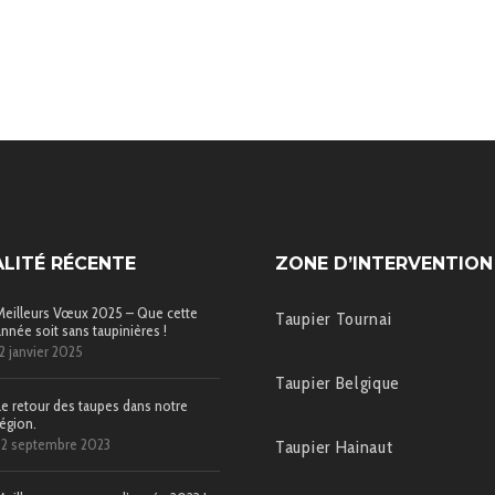
LITÉ RÉCENTE
ZONE D’INTERVENTION
Meilleurs Vœux 2025 – Que cette
Taupier Tournai
année soit sans taupinières !
12 janvier 2025
Taupier Belgique
Le retour des taupes dans notre
région.
22 septembre 2023
Taupier Hainaut