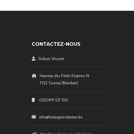
CONTACTEZ-NOUS
Dubois Vincent
Hameau des Petits Empires 14
7522 Tournai (Blandain)
+32(0)491 527 100
info@lestaupiersdantan.be