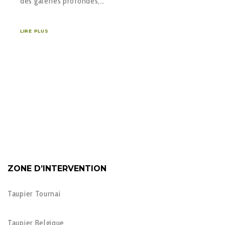
des galeries profondes,…
LIRE PLUS
ZONE D’INTERVENTION
Taupier Tournai
Taupier Belgique