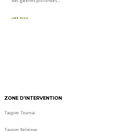
des galeries profondes,…
LIRE PLUS
ZONE D’INTERVENTION
Taupier Tournai
Taupier Belgique