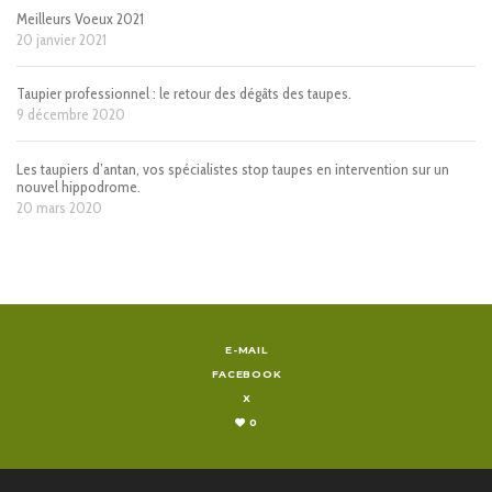
Meilleurs Voeux 2021
20 janvier 2021
Taupier professionnel : le retour des dégâts des taupes.
9 décembre 2020
Les taupiers d’antan, vos spécialistes stop taupes en intervention sur un
nouvel hippodrome.
20 mars 2020
E-MAIL
FACEBOOK
X
0