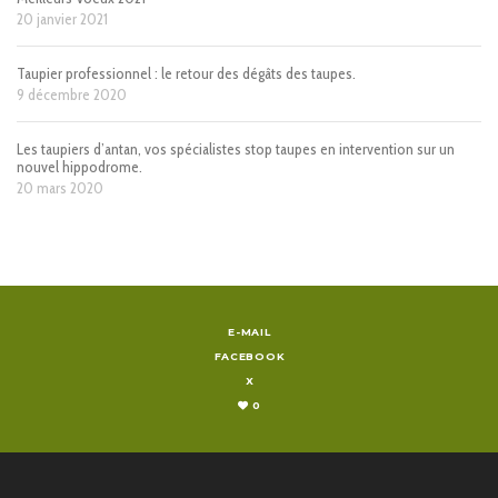
20 janvier 2021
Taupier professionnel : le retour des dégâts des taupes.
9 décembre 2020
Les taupiers d’antan, vos spécialistes stop taupes en intervention sur un
nouvel hippodrome.
20 mars 2020
E-MAIL
FACEBOOK
X
0