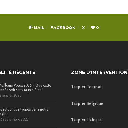
E-MAIL
FACEBOOK
X
0
LITÉ RÉCENTE
ZONE D’INTERVENTION
Meilleurs Vœux 2025 – Que cette
Taupier Tournai
année soit sans taupinières !
12 janvier 2025
Taupier Belgique
Le retour des taupes dans notre
région.
22 septembre 2023
Taupier Hainaut