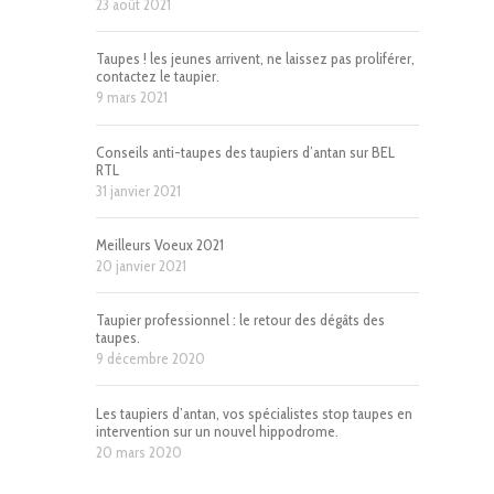
23 août 2021
Taupes ! les jeunes arrivent, ne laissez pas proliférer,
contactez le taupier.
9 mars 2021
Conseils anti-taupes des taupiers d’antan sur BEL
RTL
31 janvier 2021
Meilleurs Voeux 2021
20 janvier 2021
Taupier professionnel : le retour des dégâts des
taupes.
9 décembre 2020
Les taupiers d’antan, vos spécialistes stop taupes en
intervention sur un nouvel hippodrome.
20 mars 2020