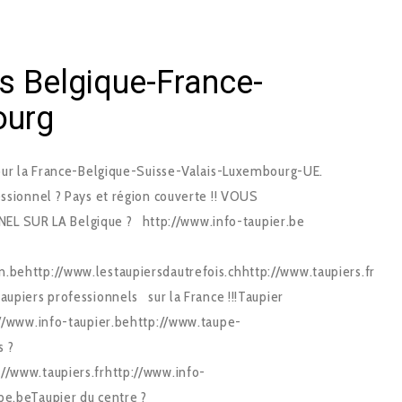
rs Belgique-France-
ourg
Pour la France-Belgique-Suisse-Valais-Luxembourg-UE.
essionnel ? Pays et région couverte !! VOUS
 SUR LA Belgique ? http://www.info-taupier.be
.behttp://www.lestaupiersdautrefois.chhttp://www.taupiers.fr
upiers professionnels sur la France !!!Taupier
p://www.info-taupier.behttp://www.taupe-
s ?
//www.taupiers.frhttp://www.info-
pe.beTaupier du centre ?