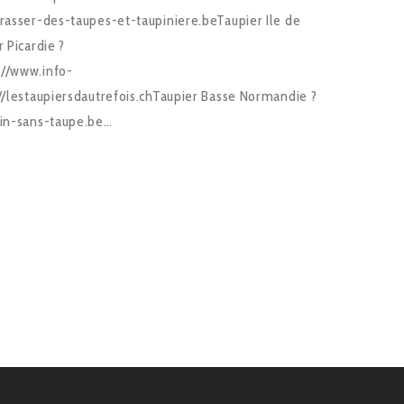
rrasser-des-taupes-et-taupiniere.beTaupier Ile de
 Picardie ?
://www.info-
://lestaupiersdautrefois.chTaupier Basse Normandie ?
din-sans-taupe.be…