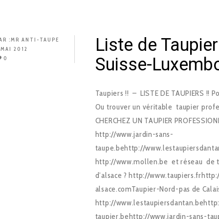
Liste de Taupie
AR :
MR ANTI-TAUPE
 MAI 2012
Suisse-Luxemb
0
Taupiers !! – LISTE DE TAUPIERS !! 
Ou trouver un véritable taupier prof
CHERCHEZ UN TAUPIER PROFESSIONNEL
http://www.jardin-sans-
taupe.behttp://www.lestaupiersdantan
http://www.mollen.be et réseau de ta
d’alsace ? http://www.taupiers.frhtt
alsace.comTaupier-Nord-pas de Calai
http://www.lestaupiersdantan.behttp:
taupier.behttp://www.jardin-sans-tau