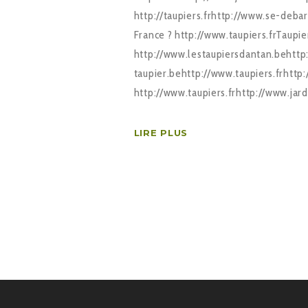
http://taupiers.frhttp://www.se-deba
France ? http://www.taupiers.frTaupier
http://www.lestaupiersdantan.behttp
taupier.behttp://www.taupiers.frhttp
http://www.taupiers.frhttp://www.jar
LIRE PLUS