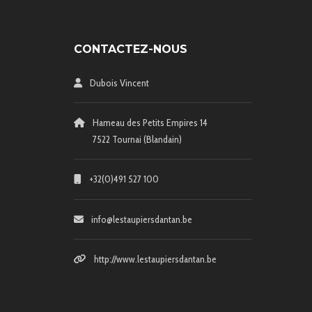
CONTACTEZ-NOUS
Dubois Vincent
Hameau des Petits Empires 14
7522 Tournai (Blandain)
+32(0)491 527 100
info@lestaupiersdantan.be
http://www.lestaupiersdantan.be