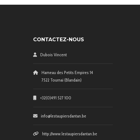
CONTACTEZ-NOUS
Dubois Vincent
Hameau des Petits Empires 14
7522 Tournai (Blandain)
+32(0)491 527 100
info@lestaupiersdantan.be
http://www.lestaupiersdantan.be