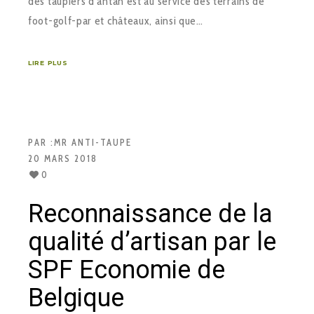
des taupiers d’antan est au service des terrains de
foot-golf-par et châteaux, ainsi que…
LIRE PLUS
PAR :
MR ANTI-TAUPE
20 MARS 2018
0
Reconnaissance de la
qualité d’artisan par le
SPF Economie de
Belgique