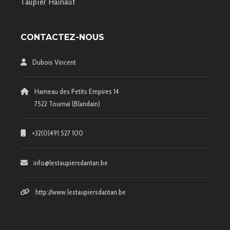
Taupier Hainaut
CONTACTEZ-NOUS
Dubois Vincent
Hameau des Petits Empires 14
7522 Tournai (Blandain)
+32(0)491 527 100
info@lestaupiersdantan.be
http://www.lestaupiersdantan.be