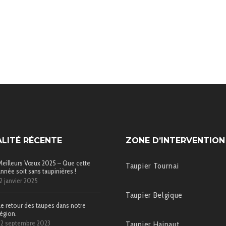
LITÉ RÉCENTE
ZONE D’INTERVENTION
Meilleurs Vœux 2025 – Que cette
Taupier Tournai
année soit sans taupinières !
12 janvier 2025
Taupier Belgique
Le retour des taupes dans notre
région.
22 septembre 2023
Taupier Hainaut