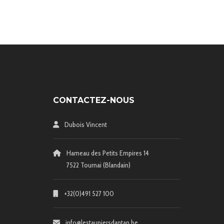
CONTACTEZ-NOUS
Dubois Vincent
Hameau des Petits Empires 14
7522 Tournai (Blandain)
+32(0)491 527 100
info@lestaupiersdantan.be