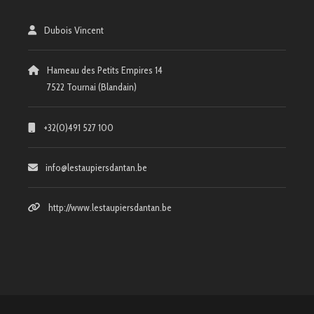
Dubois Vincent
Hameau des Petits Empires 14
7522 Tournai (Blandain)
+32(0)491 527 100
info@lestaupiersdantan.be
http://www.lestaupiersdantan.be