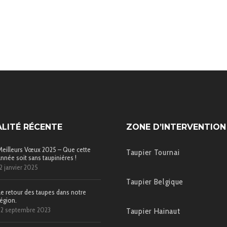
LITÉ RÉCENTE
ZONE D’INTERVENTION
Meilleurs Vœux 2025 – Que cette
Taupier Tournai
année soit sans taupinières !
12 janvier 2025
Taupier Belgique
Le retour des taupes dans notre
région.
22 septembre 2023
Taupier Hainaut