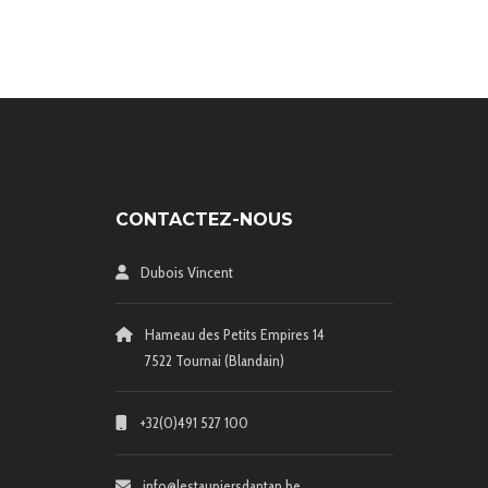
CONTACTEZ-NOUS
Dubois Vincent
Hameau des Petits Empires 14
7522 Tournai (Blandain)
+32(0)491 527 100
info@lestaupiersdantan.be