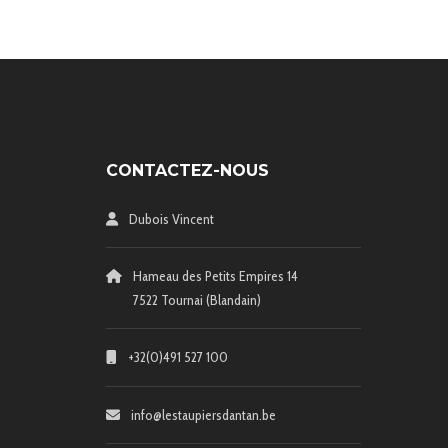
CONTACTEZ-NOUS
Dubois Vincent
Hameau des Petits Empires 14
7522 Tournai (Blandain)
+32(0)491 527 100
info@lestaupiersdantan.be