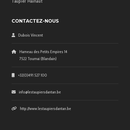
Taupier Hainaut
CONTACTEZ-NOUS
Dubois Vincent
Hameau des Petits Empires 14
7522 Tournai (Blandain)
+32(0)491 527 100
info@lestaupiersdantan.be
http://www.lestaupiersdantan.be