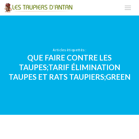
Articles étiquettés :
QUE FAIRE CONTRE LES
TAUPES;TARIF ÉLIMINATION
TAUPES ET RATS TAUPIERS;GREEN