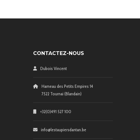
CONTACTEZ-NOUS
Dubois Vincent
Hameau des Petits Empires 14
7522 Tournai (Blandain)
+32(0)491 527 100
info@lestaupiersdantan.be