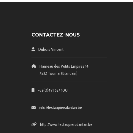
CONTACTEZ-NOUS
Dubois Vincent
Hameau des Petits Empires 14
7522 Tournai (Blandain)
+32(0)491 527 100
info@lestaupiersdantan.be
http://www.lestaupiersdantan.be