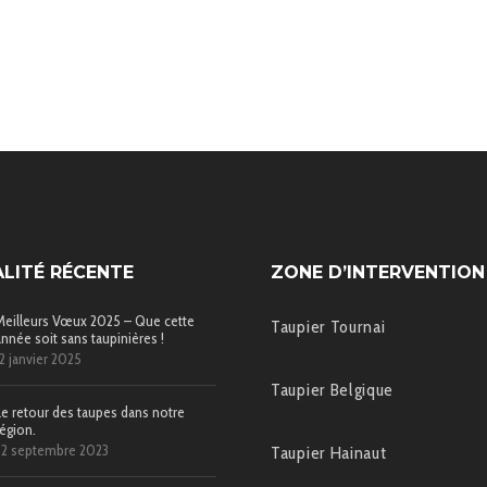
LITÉ RÉCENTE
ZONE D’INTERVENTION
Meilleurs Vœux 2025 – Que cette
Taupier Tournai
année soit sans taupinières !
12 janvier 2025
Taupier Belgique
Le retour des taupes dans notre
région.
22 septembre 2023
Taupier Hainaut