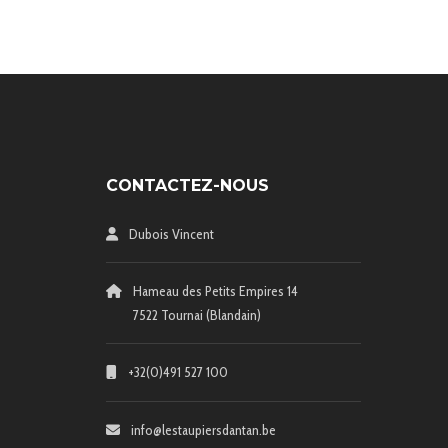
CONTACTEZ-NOUS
Dubois Vincent
Hameau des Petits Empires 14
7522 Tournai (Blandain)
+32(0)491 527 100
info@lestaupiersdantan.be