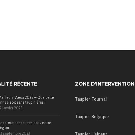
LITÉ RÉCENTE
ZONE D’INTERVENTION
Meilleurs Vœux 2025 – Que cette
Taupier Tournai
année soit sans taupinières !
12 janvier 2025
Taupier Belgique
Le retour des taupes dans notre
région.
22 septembre 2023
Taupier Hainaut