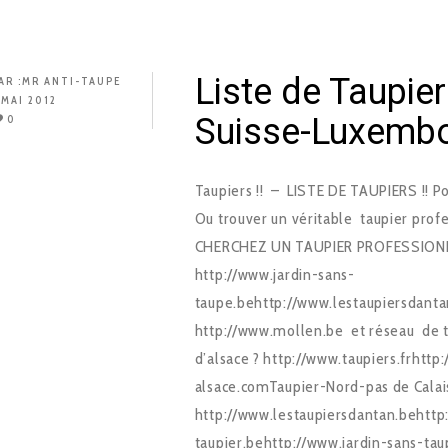
Liste de Taupie
AR :
MR ANTI-TAUPE
 MAI 2012
Suisse-Luxemb
0
Taupiers !! – LISTE DE TAUPIERS !! 
Ou trouver un véritable taupier prof
CHERCHEZ UN TAUPIER PROFESSIONNEL
http://www.jardin-sans-
taupe.behttp://www.lestaupiersdantan
http://www.mollen.be et réseau de ta
d’alsace ? http://www.taupiers.frhtt
alsace.comTaupier-Nord-pas de Calai
http://www.lestaupiersdantan.behttp:
taupier.behttp://www.jardin-sans-tau