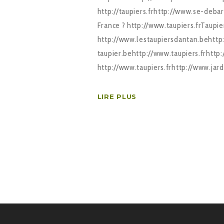
http://taupiers.frhttp://www.se-deba
France ? http://www.taupiers.frTaupier
http://www.lestaupiersdantan.behttp
taupier.behttp://www.taupiers.frhttp
http://www.taupiers.frhttp://www.jar
LIRE PLUS