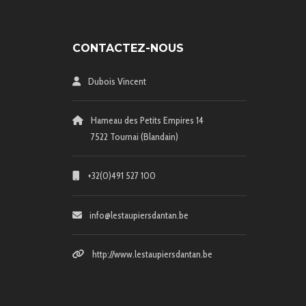
CONTACTEZ-NOUS
Dubois Vincent
Hameau des Petits Empires 14
7522 Tournai (Blandain)
+32(0)491 527 100
info@lestaupiersdantan.be
http://www.lestaupiersdantan.be