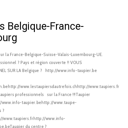
rs Belgique-France-
ourg
Pour la France-Belgique-Suisse-Valais-Luxembourg-UE.
essionnel ? Pays et région couverte !! VOUS
 SUR LA Belgique ? http://www.info-taupier.be
.behttp://www.lestaupiersdautrefois.chhttp://www.taupiers.fr
upiers professionnels sur la France !!!Taupier
p://www.info-taupier.behttp://www.taupe-
s ?
//www.taupiers.frhttp://www.info-
pe.beTaupier du centre ?