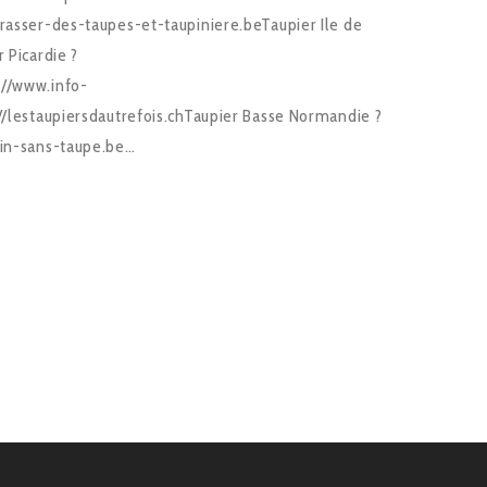
rrasser-des-taupes-et-taupiniere.beTaupier Ile de
 Picardie ?
://www.info-
://lestaupiersdautrefois.chTaupier Basse Normandie ?
din-sans-taupe.be…