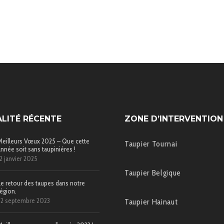
LITÉ RÉCENTE
ZONE D’INTERVENTION
Meilleurs Vœux 2025 – Que cette
Taupier Tournai
année soit sans taupinières !
12 janvier 2025
Taupier Belgique
Le retour des taupes dans notre
région.
22 septembre 2023
Taupier Hainaut