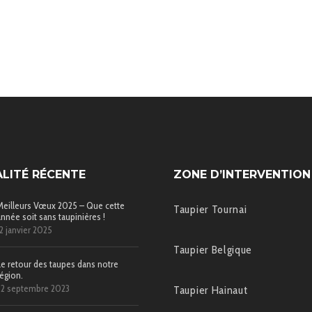
LITÉ RÉCENTE
ZONE D’INTERVENTION
Meilleurs Vœux 2025 – Que cette
Taupier Tournai
année soit sans taupinières !
12 janvier 2025
Taupier Belgique
Le retour des taupes dans notre
région.
22 septembre 2023
Taupier Hainaut