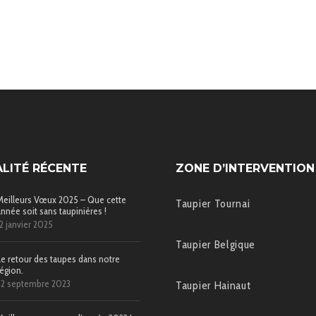
LITÉ RÉCENTE
ZONE D’INTERVENTION
Meilleurs Vœux 2025 – Que cette
Taupier Tournai
année soit sans taupinières !
12 janvier 2025
Taupier Belgique
Le retour des taupes dans notre
région.
22 septembre 2023
Taupier Hainaut