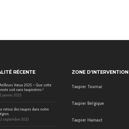
LITÉ RÉCENTE
ZONE D’INTERVENTION
Meilleurs Vœux 2025 – Que cette
Taupier Tournai
année soit sans taupinières !
12 janvier 2025
Taupier Belgique
Le retour des taupes dans notre
région.
22 septembre 2023
Taupier Hainaut