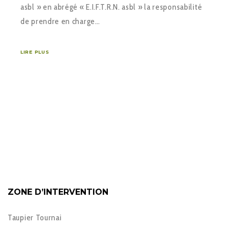
asbl » en abrégé « E.I.F.T.R.N. asbl » la responsabilité
de prendre en charge…
LIRE PLUS
ZONE D’INTERVENTION
Taupier Tournai