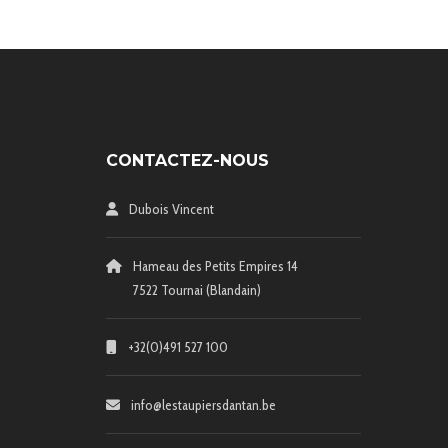
CONTACTEZ-NOUS
Dubois Vincent
Hameau des Petits Empires 14
7522 Tournai (Blandain)
+32(0)491 527 100
info@lestaupiersdantan.be