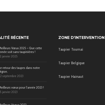
LITÉ RÉCENTE
ZONE D’INTERVENTION
Meilleurs Vœux 2025 – Que cette
Taupier Tournai
année soit sans taupinières !
12 janvier 2025
Taupier Belgique
Le retour des taupes dans notre
région.
22 septembre 2023
Taupier Hainaut
Meilleurs vœux pour l’année 2023 !
15 janvier 2023
Meilleurs Voeux 2022