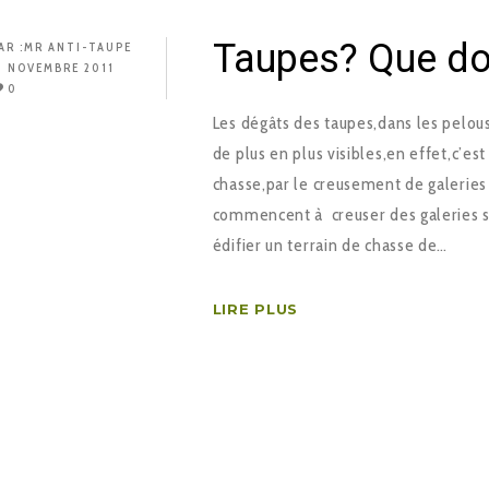
Taupes? Que doi
AR :
MR ANTI-TAUPE
3 NOVEMBRE 2011
0
Les dégâts des taupes,dans les pelo
de plus en plus visibles,en effet,c’e
chasse,par le creusement de galeries
commencent à creuser des galeries su
édifier un terrain de chasse de…
LIRE PLUS