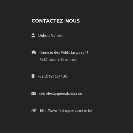
CONTACTEZ-NOUS
Dubois Vincent
Hameau des Petits Empires 14
7522 Tournai (Blandain)
+32(0)491 527 100
info@lestaupiersdantan.be
http://www.lestaupiersdantan.be