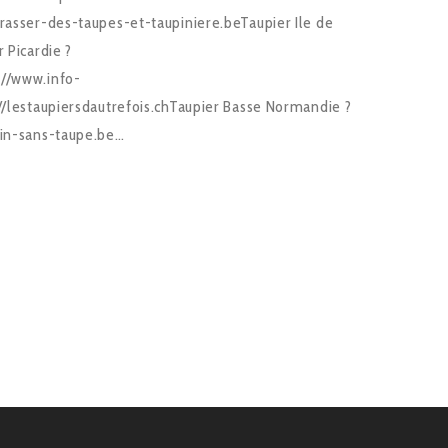
rrasser-des-taupes-et-taupiniere.beTaupier Ile de
 Picardie ?
://www.info-
://lestaupiersdautrefois.chTaupier Basse Normandie ?
din-sans-taupe.be…