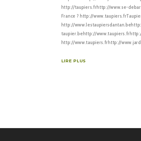
http://taupiers.frhttp://www.se-deba
France ? http://www.taupiers.frTaupier
http://www.lestaupiersdantan.behttp
taupier.behttp://www.taupiers.frhttp
http://www.taupiers.frhttp://www.jar
LIRE PLUS