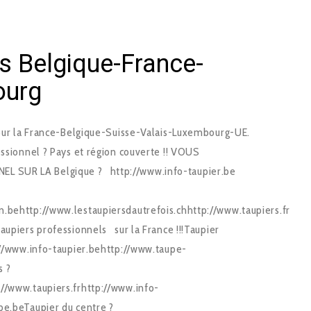
rs Belgique-France-
ourg
Pour la France-Belgique-Suisse-Valais-Luxembourg-UE.
essionnel ? Pays et région couverte !! VOUS
 SUR LA Belgique ? http://www.info-taupier.be
.behttp://www.lestaupiersdautrefois.chhttp://www.taupiers.fr
upiers professionnels sur la France !!!Taupier
p://www.info-taupier.behttp://www.taupe-
s ?
//www.taupiers.frhttp://www.info-
pe.beTaupier du centre ?