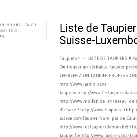
Liste de Taupie
AR :
MR ANTI-TAUPE
 MAI 2012
Suisse-Luxemb
0
Taupiers !! – LISTE DE TAUPIERS !! 
Ou trouver un véritable taupier prof
CHERCHEZ UN TAUPIER PROFESSIONNEL
http://www.jardin-sans-
taupe.behttp://www.lestaupiersdantan
http://www.mollen.be et réseau de ta
d’alsace ? http://www.taupiers.frhtt
alsace.comTaupier-Nord-pas de Calai
http://www.lestaupiersdantan.behttp:
taupier.behttp://www.jardin-sans-tau